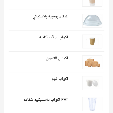
غطاء بومبيه بلاستيكي
اكواب ورقيه ثنائيه
اكياس للتسوق
اكواب فوم
PET اكواب بلاستيكيه شفافه