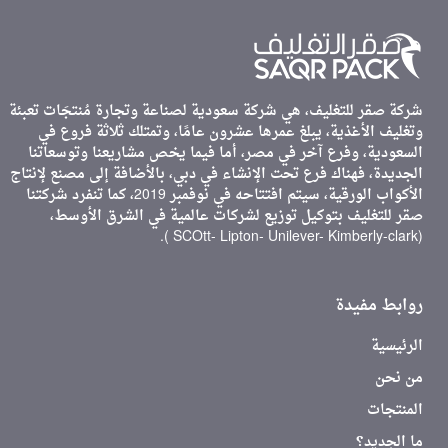
شركة صقر للتغليف، هي شركة سعودية لصناعة وتجارة مُنتجَات تعبئة
وتغليف الأغذية، يبلغ عمرها عشرون عامًا، وتمتلك ثلاثة فروع في
السعودية، وفرع آخر في مصر، أما فيما يخص مشاريعنا وتوسعاتنا
الجديدة، فهناك فرع تحت الإنشاء في دبي، بالأضافة إلى مصنع لإنتاج
الأكواب الورقية، سيتم افتتاحه في نوفمبر 2019، كما تنفرد شركتنا
صقر للتغليف بتوكيل توزيع لشركات عالمية في الشرق الأوسط،
(SCOtt- Lipton- Unilever- Kimberly-clark ).
روابط مفيدة
الرئيسية
من نحن
المنتجات
ما الجديد؟