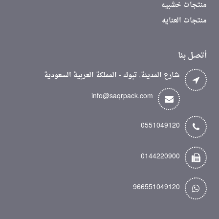
منتجات خشبيه
منتجات العنايه
أتصل بنا
شارع المدينة, تبوك - المملكة العربية السعودية
info@saqrpack.com
0551049120
0144220900
966551049120