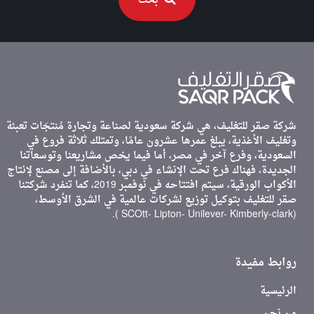
بحث
شركة صقر للتغليف، هي شركة سعودية لصناعة وتجارة مُنتجَات تعبئة
وتغليف الأغذية، يبلغ عمرها عشرون عامًا، وتمتلك ثلاثة فروع في
السعودية، وفرع آخر في مصر، أما فيما يخص مشاريعنا وتوسعاتنا
الجديدة، فهناك فرع تحت الإنشاء في دبي، بالأضافة إلى مصنع لإنتاج
الأكواب الورقية، سيتم افتتاحه في نوفمبر 2019، كما تنفرد شركتنا
صقر للتغليف بتوكيل توزيع لشركات عالمية في الشرق الأوسط،
(SCOtt- Lipton- Unilever- Kimberly-clark ).
روابط مفيدة
الرئيسية
من نحن