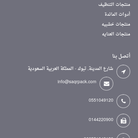
منتجات التنظيف
أدوات المائدة
منتجات خشبيه
منتجات العنايه
أتصل بنا
شارع المدينة, تبوك - المملكة العربية السعودية
info@saqrpack.com
0551049120
0144220900