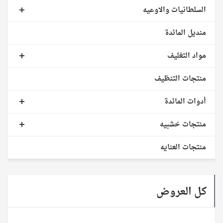
السلطانيات والاوعيه
منديل المائدة
مواد التغليف
منتجات التنظيف
أدوات المائدة
منتجات خشبيه
منتجات العنايه
كل العروض