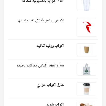
PET اكواب بلاستيكيه شفافه
اكياس بوكس قماش غير منسوج
اكواب ورقيه ثنائيه
lamination اكياس قماشيه بطبقه
عازل اكواب حراري
اكواب شربه