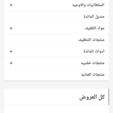
السلطانيات والاوعيه
منديل المائدة
مواد التغليف
منتجات التنظيف
أدوات المائدة
منتجات خشبيه
منتجات العنايه
كل العروض