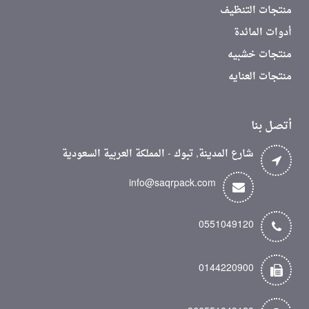
منتجات التنظيف
أدوات المائدة
منتجات خشبيه
منتجات العنايه
أتصل بنا
شارع المدينة, تبوك - المملكة العربية السعودية
info@saqrpack.com
0551049120
0144220900