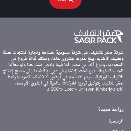
بحث
شركة صقر للتغليف، هي شركة سعودية لصناعة وتجارة مُنتجَات تعبئة
وتغليف الأغذية، يبلغ عمرها عشرون عامًا، وتمتلك ثلاثة فروع في
السعودية، وفرع آخر في مصر، أما فيما يخص مشاريعنا وتوسعاتنا
الجديدة، فهناك فرع تحت الإنشاء في دبي، بالأضافة إلى مصنع لإنتاج
الأكواب الورقية، سيتم افتتاحه في نوفمبر 2019، كما تنفرد شركتنا
صقر للتغليف بتوكيل توزيع لشركات عالمية في الشرق الأوسط،
(SCOtt- Lipton- Unilever- Kimberly-clark ).
روابط مفيدة
الرئيسية
من نحن