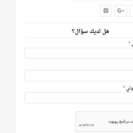
هل لديك سؤال؟
ل
*
روني
*