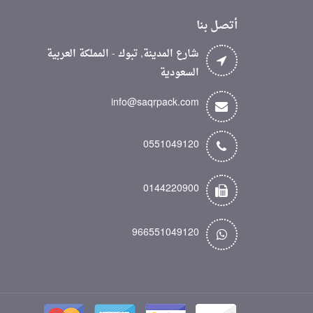
أتصل بنا
شارع المدينة, تبوك - المملكة العربية
السعودية
info@saqrpack.com
0551049120
0144220900
966551049120