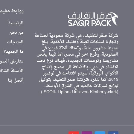
روابط مفيد
الرئيسية
من نحن
شركة صقر للتغليف، هي شركة سعودية لصناعة
وتجارة مُنتجَات تعبئة وتغليف الأغذية، يبلغ
المنتجات
عمرها عشرون عامًا، وتمتلك ثلاثة فروع في
ما الجديد؟
السعودية، وفرع آخر في مصر، أما فيما يخص
مشاريعنا وتوسعاتنا الجديدة، فهناك فرع تحت
معارض الصور
الإنشاء في دبي، بالأضافة إلى مصنع لإنتاج
الأسئلة الشائ
الأكواب الورقية، سيتم افتتاحه في نوفمبر
2019، كما تنفرد شركتنا صقر للتغليف بتوكيل
أتصل بنا
توزيع لشركات عالمية في الشرق الأوسط،
(SCOtt- Lipton- Unilever- Kimberly-clark ).