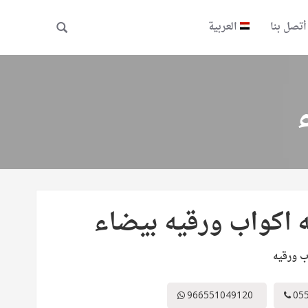
أتصل بنا
العربية
 اكواب ورقيه بيضاء
ب ورقيه
966551049120
05