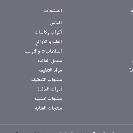
ة
المنتجات
اكياس
أكواب وكاسات
العلب و الأواني
السلطانيات والاوعيه
منديل المائدة
عة
مواد التغليف
منتجات التنظيف
أدوات المائدة
منتجات خشبيه
منتجات العنايه