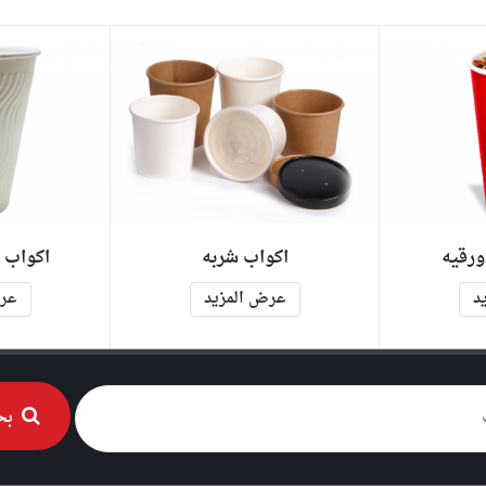
ورقيه
اكواب شربه
اكواب 
د
عرض المزيد
عرض
بح